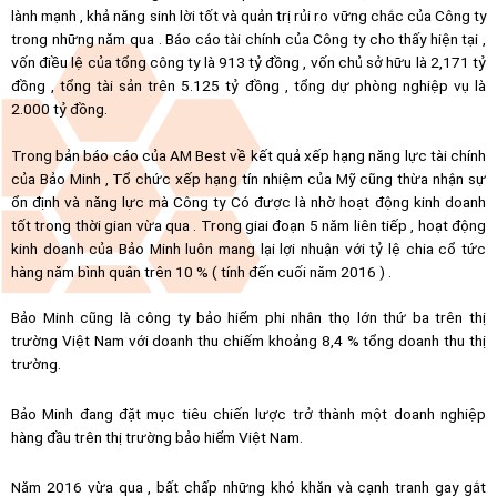
lành mạnh , khả năng sinh lời tốt và quản trị rủi ro vững chắc của Công ty
trong những năm qua . Báo cáo tài chính của Công ty cho thấy hiện tại ,
vốn điều lệ của tổng công ty là 913 tỷ đồng , vốn chủ sở hữu là 2,171 tỷ
đồng , tổng tài sản trên 5.125 tỷ đồng , tổng dự phòng nghiệp vụ là
2.000 tỷ đồng.
Trong bản báo cáo của AM Best về kết quả xếp hạng năng lực tài chính
của Bảo Minh , Tổ chức xếp hạng tín nhiệm của Mỹ cũng thừa nhận sự
ổn định và năng lực mà Công ty Có được là nhờ hoạt động kinh doanh
tốt trong thời gian vừa qua . Trong giai đoạn 5 năm liên tiếp , hoạt động
kinh doanh của Bảo Minh luôn mang lại lợi nhuận với tỷ lệ chia cổ tức
hàng năm bình quân trên 10 % ( tính đến cuối năm 2016 ) .
Bảo Minh cũng là công ty bảo hiểm phi nhân thọ lớn thứ ba trên thị
trường Việt Nam với doanh thu chiếm khoảng 8,4 % tổng doanh thu thị
trường.
Bảo Minh đang đặt mục tiêu chiến lược trở thành một doanh nghiệp
hàng đầu trên thị trường bảo hiểm Việt Nam.
Năm 2016 vừa qua , bất chấp những khó khăn và cạnh tranh gay gắt