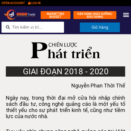
OPEN ACCOUNT
LOG IN
MARKETING
VẬN HÀNH (BẢO DƯỠNG/
BUDGET
BẢO HÀNH)
QUỸ ĐẦ
KÝ 
TIN
LIÊN 
Giỏ hàng
GIAI ĐOẠN 2018 - 2020
Nguyễn Phan Thời Thế
Ngày nay, trong thời đại mở cửa hội nhập chính
sách đầu tư, công nghệ quảng cáo là một yếu tố
thiết yếu cho sự phát triển kinh tế, cũng như tiềm
lực của nước nhà.