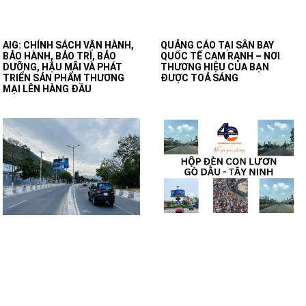
AIG: CHÍNH SÁCH VẬN HÀNH,
QUẢNG CÁO TẠI SÂN BAY
BẢO HÀNH, BẢO TRÌ, BẢO
QUỐC TẾ CAM RANH – NƠI
DƯỠNG, HẬU MÃI VÀ PHÁT
THƯƠNG HIỆU CỦA BẠN
TRIỂN SẢN PHẨM THƯƠNG
ĐƯỢC TOẢ SÁNG
MẠI LÊN HÀNG ĐẦU