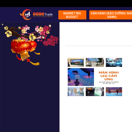
MARKETING
VẬN HÀNH (BẢO DƯỠNG/ BẢ
BUDGET
HÀNH)