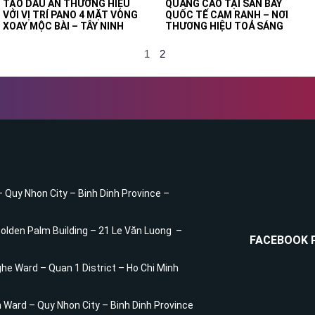
TẠO DẤU ẤN THƯƠNG HIỆU
QUẢNG CÁO TẠI SÂN BAY
VỚI VỊ TRÍ PANO 4 MẶT VÒNG
QUỐC TẾ CAM RANH – NƠI
XOAY MỘC BÀI – TÂY NINH
THƯƠNG HIỆU TOẢ SÁNG
1
2
– Quy Nhon City – Binh Dinh Province –
 Golden Palm Building – 21 Le Văn Luong –
FACEBOOK 
he Ward – Quan 1 District – Ho Chi Minh
h Ward – Quy Nhon City – Binh Dinh Province