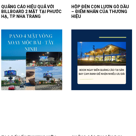
QUẢNG CÁO HIỆU QUẢ VỚI
HỘP ĐÈN CON LƯƠN GÒ DẦU
BILLBOARD 2 MẶT TẠI PHƯỚC
– ĐIỂM NHẤN CỦA THƯƠNG
HẠ, TP. NHA TRANG
HIỆU