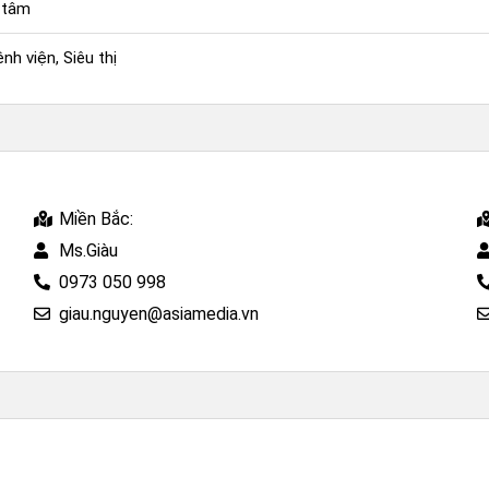
 tâm
nh viện, Siêu thị
Miền Bắc:
Ms.Giàu
0973 050 998
giau.nguyen@asiamedia.vn