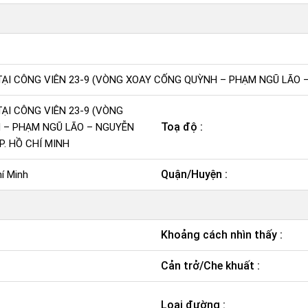
TẠI CÔNG VIÊN 23-9 (VÒNG XOAY CỐNG QUỲNH – PHẠM NGŨ LÃO – 
TẠI CÔNG VIÊN 23-9 (VÒNG
Toạ độ :
 – PHẠM NGŨ LÃO – NGUYỄN
P. HỒ CHÍ MINH
Quận/Huyện :
í Minh
Khoảng cách nhìn thấy :
Cản trở/Che khuất :
Loại đường :