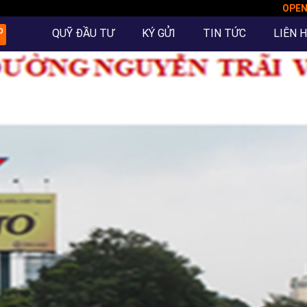
OPE
QUỸ ĐẦU TƯ
KÝ GỬI
TIN TỨC
LIÊN 
O