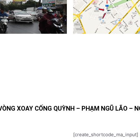
(VÒNG XOAY CỐNG QUỲNH – PHẠM NGŨ LÃO – NGU
[create_shortcode_ma_input]