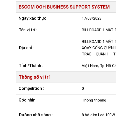
ESCOM OOH BUSINESS SUPPORT SYSTEM
Ngày xác thực :
17/08/2023
Tên vị trí :
BILLBOARD 1 MẶT 
BILLBOARD 1 MẶT 
Địa chỉ :
XOAY CỐNG QUỲNH
TRÃI) – QUẬN 1 – T
Tỉnh/Thành :
Việt Nam, Tp. Hồ Ch
Thông số vị trí
Compelition :
0
Góc nhìn :
Thông thoáng
Đường phố sáng :
8 bộ đèn Led 100W