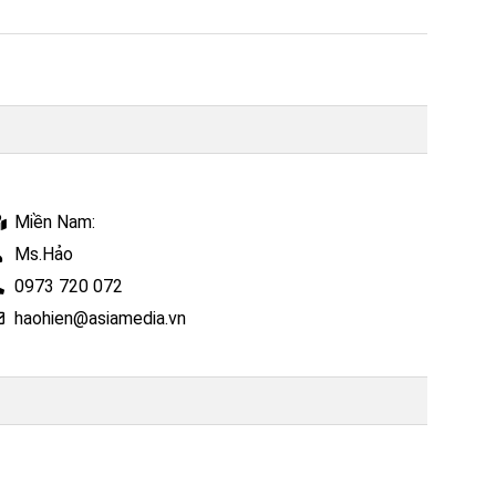
Miền Nam:
Ms.Hảo
0973 720 072
haohien@asiamedia.vn