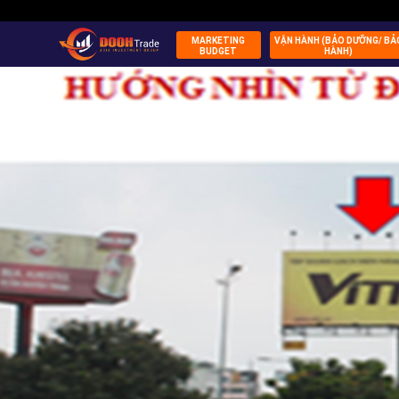
MARKETING
VẬN HÀNH (BẢO DƯỠNG/ BẢ
BUDGET
HÀNH)