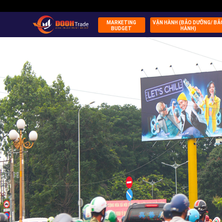
MARKETING
VẬN HÀNH (BẢO DƯỠNG/ BẢ
BUDGET
HÀNH)