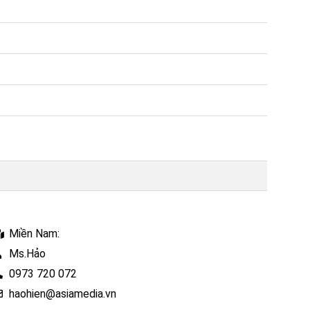
Miền Nam:
Ms.Hảo
0973 720 072
haohien@asiamedia.vn