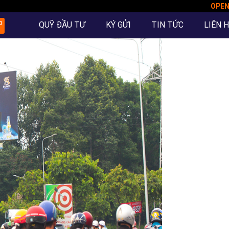
OPE
QUỸ ĐẦU TƯ
KÝ GỬI
TIN TỨC
LIÊN 
O