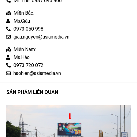
Mr. Thế: 0987 696 966
Miền Bắc:
Ms.Giàu
0973 050 998
giau.nguyen@asiamedia.vn
Miền Nam:
Ms.Hảo
0973 720 072
haohien@asiamedia.vn
SẢN PHẨM LIÊN QUAN