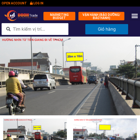
OPEN ACCOUNT
LOG IN
MARKETING
VẬN HÀNH (BẢO DƯỠNG/
BUDGET
BẢO HÀNH)
QUỸ ĐẦ
KÝ 
TIN
LIÊN 
Giỏ hàng