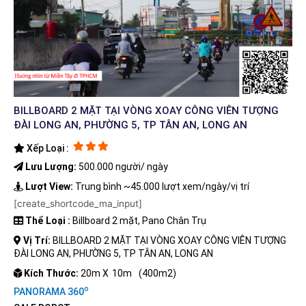
BILLBOARD 2 MẶT TẠI VÒNG XOAY CÔNG VIÊN TƯỢNG
ĐÀI LONG AN, PHƯỜNG 5, TP TÂN AN, LONG AN
Xếp Loại :
Lưu Lượng:
500.000 người/ ngày
Lượt View:
Trung bình ~45.000 lượt xem/ngày/vị trí
[create_shortcode_ma_input]
Thể Loại :
Billboard 2 mặt, Pano Chân Trụ
Vị Trí:
BILLBOARD 2 MẶT TẠI VÒNG XOAY CÔNG VIÊN TƯỢNG
ĐÀI LONG AN, PHƯỜNG 5, TP TÂN AN, LONG AN
Kích Thước:
20m X
10m
(400m2)
o
PANORAMA 360