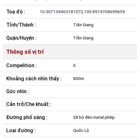
Toạ độ :
10.307139463181072,105.8919708699659
Tỉnh/Thành :
Tiền Giang
Quận/Huyện :
Tiền Giang
Thông số vị trí
Compelition :
0
Khoảng cách nhìn thấy :
800m
Góc nhìn :
Cản trở/Che khuất :
Đường phố sáng :
28 bộ đèn metal philip
Loại đường :
Quốc Lộ