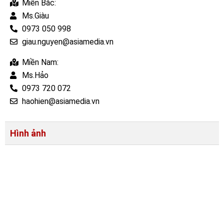
Miền Bắc:
Ms.Giàu
0973 050 998
giau.nguyen@asiamedia.vn
Miền Nam:
Ms.Hảo
0973 720 072
haohien@asiamedia.vn
Hình ảnh