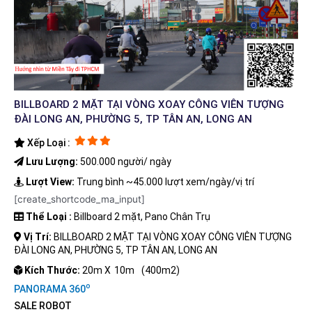
BILLBOARD 2 MẶT TẠI VÒNG XOAY CÔNG VIÊN TƯỢNG
ĐÀI LONG AN, PHƯỜNG 5, TP TÂN AN, LONG AN
Xếp Loại :
Lưu Lượng:
500.000 người/ ngày
Lượt View:
Trung bình ~45.000 lượt xem/ngày/vị trí
[create_shortcode_ma_input]
Thể Loại :
Billboard 2 mặt, Pano Chân Trụ
Vị Trí:
BILLBOARD 2 MẶT TẠI VÒNG XOAY CÔNG VIÊN TƯỢNG
ĐÀI LONG AN, PHƯỜNG 5, TP TÂN AN, LONG AN
Kích Thước:
20m X
10m
(400m2)
o
PANORAMA 360
SALE ROBOT