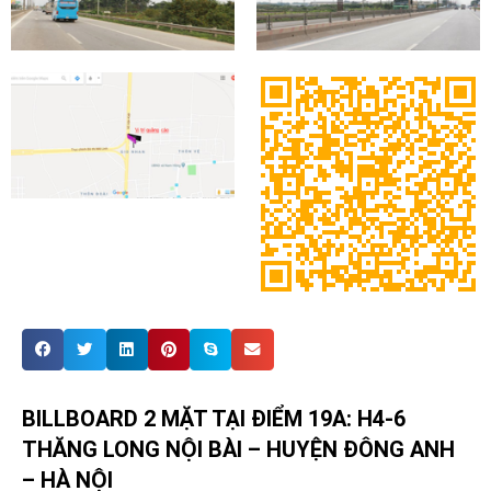
BILLBOARD 2 MẶT TẠI ĐIỂM 19A: H4-6
THĂNG LONG NỘI BÀI – HUYỆN ĐÔNG ANH
– HÀ NỘI