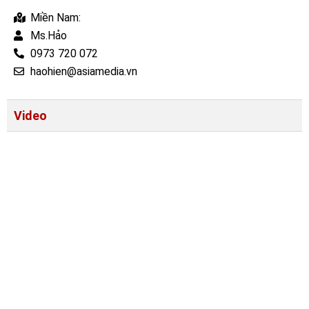
Miền Nam:
Ms.Hảo
0973 720 072
haohien@asiamedia.vn
Video