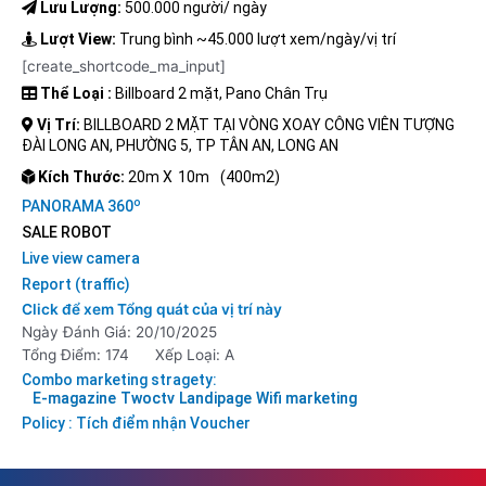
Lưu Lượng:
500.000 người/ ngày
Lượt View:
Trung bình ~45.000 lượt xem/ngày/vị trí
[create_shortcode_ma_input]
Thể Loại :
Billboard 2 mặt, Pano Chân Trụ
Vị Trí:
BILLBOARD 2 MẶT TẠI VÒNG XOAY CÔNG VIÊN TƯỢNG
ĐÀI LONG AN, PHƯỜNG 5, TP TÂN AN, LONG AN
Kích Thước:
20m X
10m
(400m2)
o
PANORAMA 360
SALE ROBOT
Live view camera
Report (traffic)
Click để xem Tổng quát của vị trí này
Ngày Đánh Giá: 20/10/2025
Tổng Điểm: 174
Xếp Loại: A
Combo marketing stragety:
E-magazine
Twoctv
Landipage
Wifi marketing
Policy : Tích điểm nhận Voucher