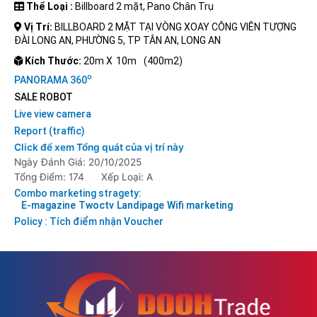
Thể Loại :
Billboard 2 mặt, Pano Chân Trụ
Vị Trí:
BILLBOARD 2 MẶT TẠI VÒNG XOAY CÔNG VIÊN TƯỢNG
ĐÀI LONG AN, PHƯỜNG 5, TP TÂN AN, LONG AN
Kích Thước:
20m X
10m
(400m2)
o
PANORAMA 360
SALE ROBOT
Live view camera
Report (traffic)
Click để xem Tổng quát của vị trí này
Ngày Đánh Giá: 20/10/2025
Tổng Điểm: 174
Xếp Loại: A
Combo marketing stragety:
E-magazine
Twoctv
Landipage
Wifi marketing
Policy : Tích điểm nhận Voucher