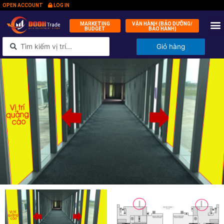
OPEN ACCOUNT
LOG IN
MARKETING
VẬN HÀNH (BẢO DƯỠNG/
BUDGET
BẢO HÀNH)
QUỸ ĐẦ
KÝ 
TIN
LIÊN 
Giỏ hàng