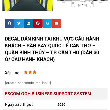
DECAL DÁN KÍNH TẠI KHU VỰC CẦU HÀNH
KHÁCH – SÂN BAY QUỐC TẾ CẦN THƠ –
QUẬN BÌNH THỦY – TP. CẦN THƠ (DÁN 30
Ô/ CẦU HÀNH KHÁCH)
Xếp Loại :
[create_shortcode_ma_input]
ESCOM OOH BUSINESS SUPPORT SYSTEM
Ngày xác thực :
2020