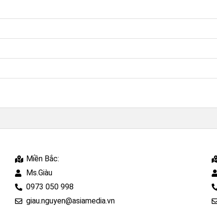
Miền Bắc:
Ms.Giàu
0973 050 998
giau.nguyen@asiamedia.vn