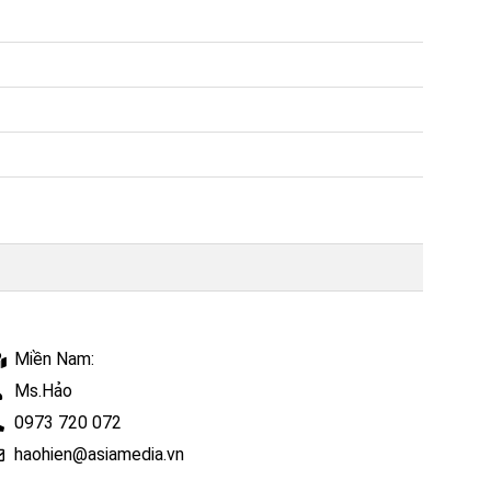
Miền Nam:
Ms.Hảo
0973 720 072
haohien@asiamedia.vn