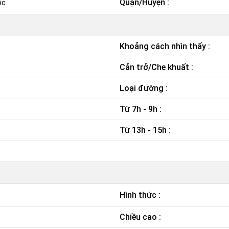
Quận/Huyện :
ốc
Khoảng cách nhìn thấy :
Cản trở/Che khuất :
Loại đường :
Từ 7h - 9h :
Từ 13h - 15h :
Hình thức :
Chiều cao :