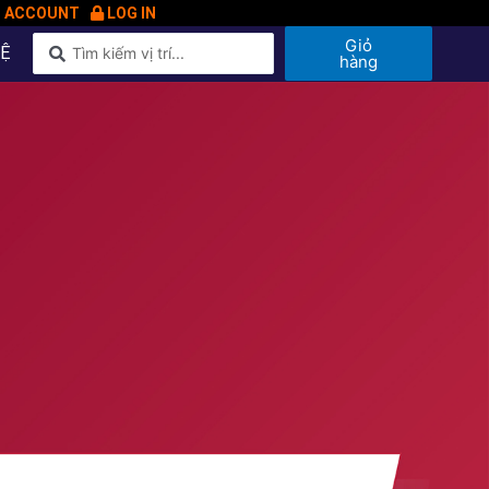
N ACCOUNT
LOG IN
Giỏ
HỆ
hàng