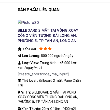
SẢN PHẨM LIÊN QUAN
BILLBOARD 2 MẶT TẠI VÒNG XOAY
CÔNG VIÊN TƯỢNG ĐÀI LONG AN,
PHƯỜNG 5, TP TÂN AN, LONG AN
Xếp Loại :
Lưu Lượng:
500.000 người/ ngày
Lượt View:
Trung bình ~45.000 lượt
xem/ngày/vị trí
[create_shortcode_ma_input]
Thể Loại :
Billboard 2 mặt, Pano Chân
Trụ
Vị Trí:
BILLBOARD 2 MẶT TẠI VÒNG
XOAY CÔNG VIÊN TƯỢNG ĐÀI LONG AN,
PHƯỜNG 5, TP TÂN AN, LONG AN
Kích Thước:
20m X
10m
(400m2)