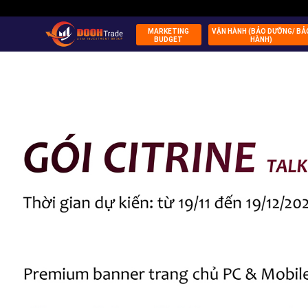
MARKETING
VẬN HÀNH (BẢO DƯỠNG/ BẢ
BUDGET
HÀNH)