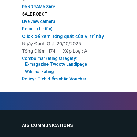
o
PANORAMA 360
SALE ROBOT
Live view camera
Report (traffic)
Click để xem Tổng quát của vị trí này
Ngày Đánh Giá: 20/10/2025
Tổng Điểm: 174
Xếp Loại: A
Combo marketing stragety:
E-magazine
Twoctv
Landipage
Wifi marketing
Policy : Tích điểm nhận Voucher
AIG COMMUNICATIONS