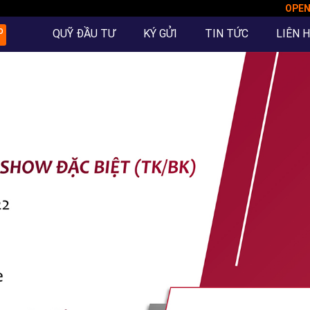
OPE
QUỸ ĐẦU TƯ
KÝ GỬI
TIN TỨC
LIÊN 
O