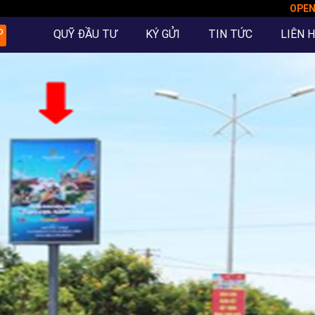
OPE
QUỸ ĐẦU TƯ
KÝ GỬI
TIN TỨC
LIÊN 
O