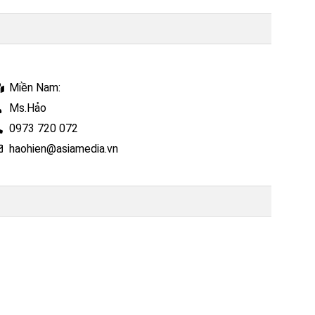
Miền Nam:
Ms.Hảo
0973 720 072
haohien@asiamedia.vn