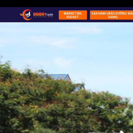
MARKETING
VẬN HÀNH (BẢO DƯỠNG/ BẢ
BUDGET
HÀNH)