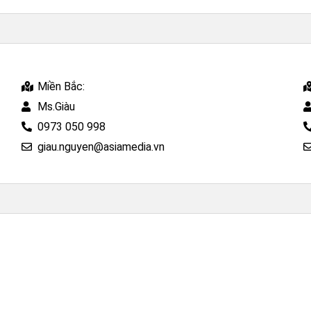
Miền Bắc:
Ms.Giàu
0973 050 998
giau.nguyen@asiamedia.vn