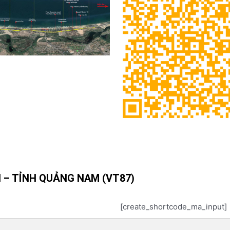
N – TỈNH QUẢNG NAM (VT87)
[create_shortcode_ma_input]