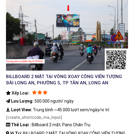
BILLBOARD 2 MẶT TẠI VÒNG XOAY CÔNG VIÊN TƯỢNG
ĐÀI LONG AN, PHƯỜNG 5, TP TÂN AN, LONG AN
Xếp Loại :
Lưu Lượng:
500.000 người/ ngày
Lượt View:
Trung bình ~45.000 lượt xem/ngày/vị trí
[create_shortcode_ma_input]
Thể Loại :
Billboard 2 mặt, Pano Chân Trụ
Vị Trí:
BILLBOARD 2 MẶT TẠI VÒNG XOAY CÔNG VIÊN TƯỢNG