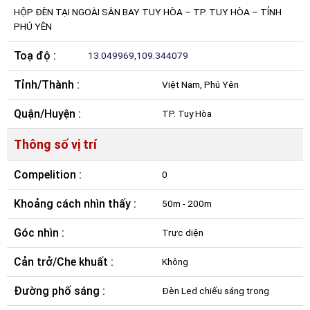
HỘP ĐÈN TẠI NGOÀI SÂN BAY TUY HÒA – TP. TUY HÒA – TỈNH
PHÚ YÊN
Toạ độ :
13.049969,109.344079
Tỉnh/Thành :
Việt Nam, Phú Yên
Quận/Huyện :
TP. Tuy Hòa
Thông số vị trí
Compelition :
0
Khoảng cách nhìn thấy :
50m - 200m
Góc nhìn :
Trực diện
Cản trở/Che khuất :
Không
Đường phố sáng :
Đèn Led chiếu sáng trong