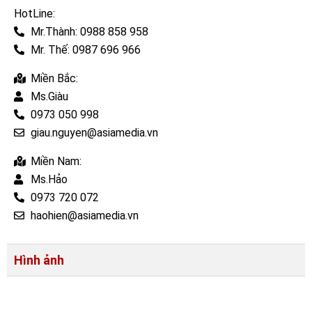
HotLine:
Mr.Thành: 0988 858 958
Mr. Thế: 0987 696 966
Miền Bắc:
Ms.Giàu
0973 050 998
giau.nguyen@asiamedia.vn
Miền Nam:
Ms.Hảo
0973 720 072
haohien@asiamedia.vn
Hình ảnh