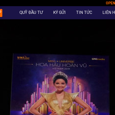
OPE
QUỸ ĐẦU TƯ
KÝ GỬI
TIN TỨC
LIÊN 
O