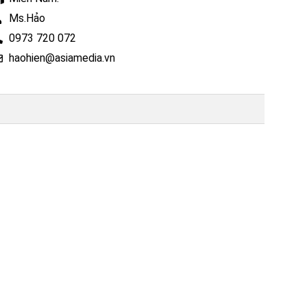
Ms.Hảo
0973 720 072
haohien@asiamedia.vn