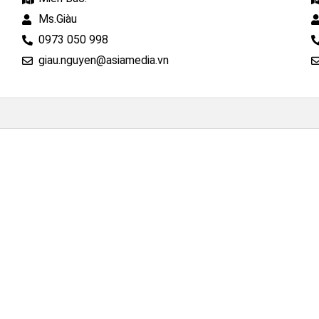
Ms.Giàu
0973 050 998
giau.nguyen@asiamedia.vn