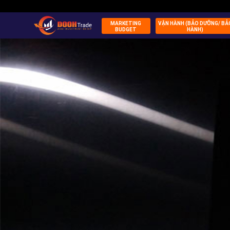
MARKETING
VẬN HÀNH (BẢO DƯỠNG/ BẢ
BUDGET
HÀNH)