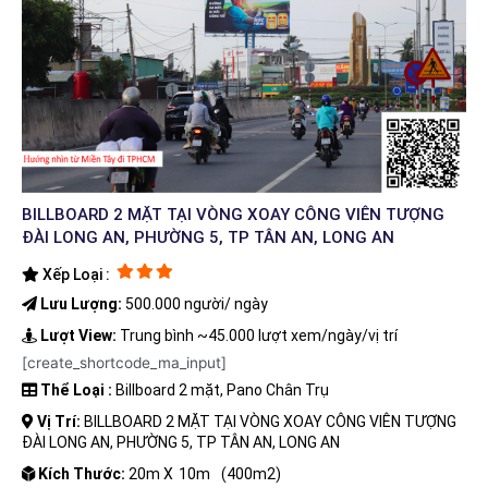
BILLBOARD 2 MẶT TẠI VÒNG XOAY CÔNG VIÊN TƯỢNG
ĐÀI LONG AN, PHƯỜNG 5, TP TÂN AN, LONG AN
Xếp Loại :
Lưu Lượng:
500.000 người/ ngày
Lượt View:
Trung bình ~45.000 lượt xem/ngày/vị trí
[create_shortcode_ma_input]
Thể Loại :
Billboard 2 mặt, Pano Chân Trụ
Vị Trí:
BILLBOARD 2 MẶT TẠI VÒNG XOAY CÔNG VIÊN TƯỢNG
ĐÀI LONG AN, PHƯỜNG 5, TP TÂN AN, LONG AN
Kích Thước:
20m X
10m
(400m2)