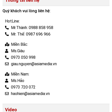
Thông tin liên hệ
Quý khách vui lòng liên hệ:
HotLine:
Mr.Thành: 0988 858 958
Mr. Thế: 0987 696 966
Miền Bắc:
Ms.Giàu
0973 050 998
giau.nguyen@asiamedia.vn
Miền Nam:
Ms.Hảo
0973 720 072
haohien@asiamedia.vn
Video