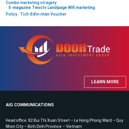
Combo marketing stragety:
E-magazine
Twoctv
Landipage
Wifi marketing
Policy : Tích điểm nhận Voucher
LEARN MORE
AIG COMMUNICATIONS
Head office: 82 Bui Thi Xuan Street – Le Hong Phong Ward – Quy
Nhon City – Binh Dinh Province – Vietnam