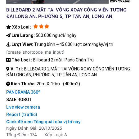
BILLBOARD 2 MẶT TẠI VÒNG XOAY CÔNG VIÊN TƯỢNG
ĐÀI LONG AN, PHƯỜNG 5, TP TÂN AN, LONG AN
Xếp Loại :
Lưu Lượng:
500.000 người/ ngày
Lượt View:
Trung bình ~45.000 lượt xem/ngày/vị trí
[create_shortcode_ma_input]
Thể Loại :
Billboard 2 mặt, Pano Chân Trụ
Vị Trí:
BILLBOARD 2 MẶT TẠI VÒNG XOAY CÔNG VIÊN TƯỢNG
ĐÀI LONG AN, PHƯỜNG 5, TP TÂN AN, LONG AN
Kích Thước:
20m X
10m
(400m2)
o
PANORAMA 360
SALE ROBOT
Live view camera
Report (traffic)
Click để xem Tổng quát của vị trí này
Ngày Đánh Giá: 20/10/2025
Tổng Điểm: 174
Xếp Loại: A