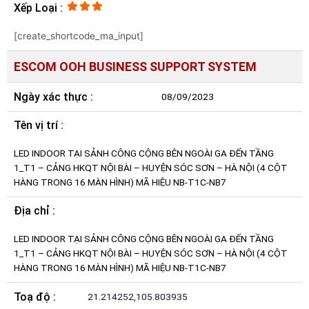
Xếp Loại :
[create_shortcode_ma_input]
ESCOM OOH BUSINESS SUPPORT SYSTEM
Ngày xác thực :
08/09/2023
Tên vị trí :
LED INDOOR TẠI SẢNH CÔNG CỘNG BÊN NGOÀI GA ĐẾN TẦNG
1_T1 – CẢNG HKQT NỘI BÀI – HUYỆN SÓC SƠN – HÀ NỘI (4 CỘT
HÀNG TRONG 16 MÀN HÌNH) MÃ HIỆU NB-T1C-NB7
Địa chỉ :
LED INDOOR TẠI SẢNH CÔNG CỘNG BÊN NGOÀI GA ĐẾN TẦNG
1_T1 – CẢNG HKQT NỘI BÀI – HUYỆN SÓC SƠN – HÀ NỘI (4 CỘT
HÀNG TRONG 16 MÀN HÌNH) MÃ HIỆU NB-T1C-NB7
Toạ độ :
21.214252,105.803935