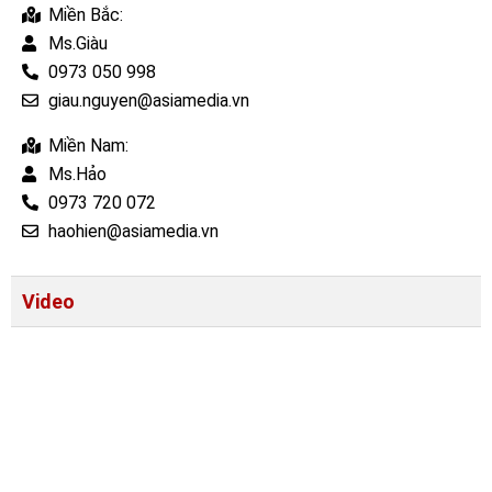
Miền Bắc:
Ms.Giàu
0973 050 998
giau.nguyen@asiamedia.vn
Miền Nam:
Ms.Hảo
0973 720 072
haohien@asiamedia.vn
Video