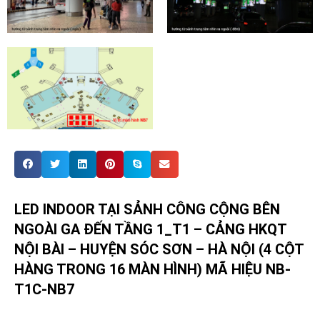
LED INDOOR TẠI SẢNH CÔNG CỘNG BÊN
NGOÀI GA ĐẾN TẦNG 1_T1 – CẢNG HKQT
NỘI BÀI – HUYỆN SÓC SƠN – HÀ NỘI (4 CỘT
HÀNG TRONG 16 MÀN HÌNH) MÃ HIỆU NB-
T1C-NB7