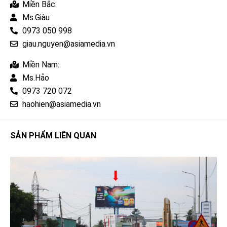
Miền Bắc:
Ms.Giàu
0973 050 998
giau.nguyen@asiamedia.vn
Miền Nam:
Ms.Hảo
0973 720 072
haohien@asiamedia.vn
SẢN PHẨM LIÊN QUAN