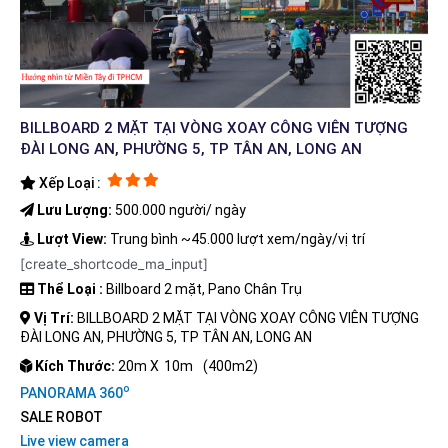
BILLBOARD 2 MẶT TẠI VÒNG XOAY CÔNG VIÊN TƯỢNG
ĐÀI LONG AN, PHƯỜNG 5, TP TÂN AN, LONG AN
Xếp Loại :
Lưu Lượng:
500.000 người/ ngày
Lượt View:
Trung bình ~45.000 lượt xem/ngày/vị trí
[create_shortcode_ma_input]
Thể Loại :
Billboard 2 mặt, Pano Chân Trụ
Vị Trí:
BILLBOARD 2 MẶT TẠI VÒNG XOAY CÔNG VIÊN TƯỢNG
ĐÀI LONG AN, PHƯỜNG 5, TP TÂN AN, LONG AN
Kích Thước:
20m X
10m
(400m2)
o
PANORAMA 360
SALE ROBOT
Live view camera