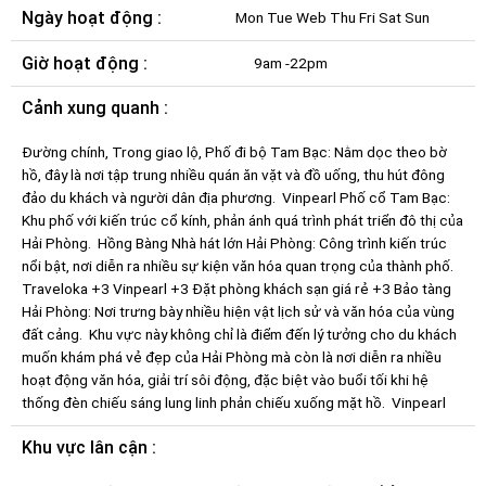
Ngày hoạt động :
Mon Tue Web Thu Fri Sat Sun
Giờ hoạt động :
9am -22pm
Cảnh xung quanh :
Đường chính, Trong giao lộ, Phố đi bộ Tam Bạc: Nằm dọc theo bờ
hồ, đây là nơi tập trung nhiều quán ăn vặt và đồ uống, thu hút đông
đảo du khách và người dân địa phương. ​ Vinpearl Phố cổ Tam Bạc:
Khu phố với kiến trúc cổ kính, phản ánh quá trình phát triển đô thị của
Hải Phòng. ​ Hồng Bàng Nhà hát lớn Hải Phòng: Công trình kiến trúc
nổi bật, nơi diễn ra nhiều sự kiện văn hóa quan trọng của thành phố. ​
Traveloka +3 Vinpearl +3 Đặt phòng khách sạn giá rẻ +3 Bảo tàng
Hải Phòng: Nơi trưng bày nhiều hiện vật lịch sử và văn hóa của vùng
đất cảng. ​ Khu vực này không chỉ là điểm đến lý tưởng cho du khách
muốn khám phá vẻ đẹp của Hải Phòng mà còn là nơi diễn ra nhiều
hoạt động văn hóa, giải trí sôi động, đặc biệt vào buổi tối khi hệ
thống đèn chiếu sáng lung linh phản chiếu xuống mặt hồ. ​ Vinpearl
Khu vực lân cận :