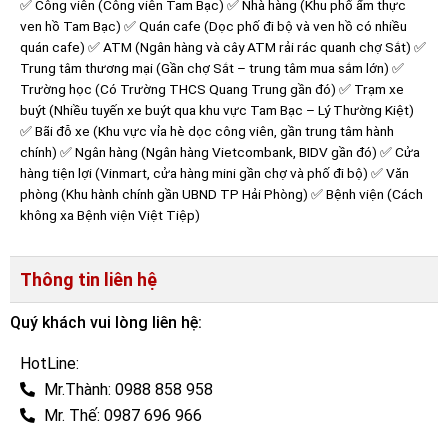
✅ Công viên (Công viên Tam Bạc) ✅ Nhà hàng (Khu phố ẩm thực
ven hồ Tam Bạc) ✅ Quán cafe (Dọc phố đi bộ và ven hồ có nhiều
quán cafe) ✅ ATM (Ngân hàng và cây ATM rải rác quanh chợ Sắt) ✅
Trung tâm thương mại (Gần chợ Sắt – trung tâm mua sắm lớn) ✅
Trường học (Có Trường THCS Quang Trung gần đó) ✅ Trạm xe
buýt (Nhiều tuyến xe buýt qua khu vực Tam Bạc – Lý Thường Kiệt)
✅ Bãi đỗ xe (Khu vực vỉa hè dọc công viên, gần trung tâm hành
chính) ✅ Ngân hàng (Ngân hàng Vietcombank, BIDV gần đó) ✅ Cửa
hàng tiện lợi (Vinmart, cửa hàng mini gần chợ và phố đi bộ) ✅ Văn
phòng (Khu hành chính gần UBND TP Hải Phòng) ✅ Bệnh viện (Cách
không xa Bệnh viện Việt Tiệp)
Thông tin liên hệ
Quý khách vui lòng liên hệ:
HotLine:
Mr.Thành: 0988 858 958
Mr. Thế: 0987 696 966