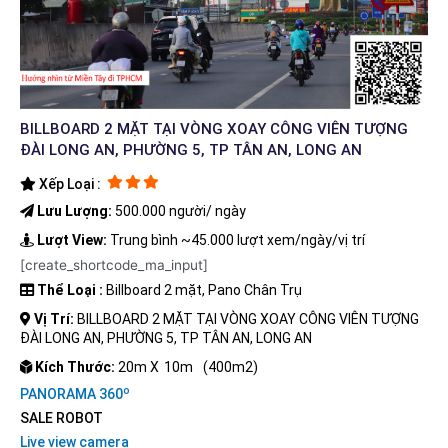
BILLBOARD 2 MẶT TẠI VÒNG XOAY CÔNG VIÊN TƯỢNG
ĐÀI LONG AN, PHƯỜNG 5, TP TÂN AN, LONG AN
Xếp Loại :
Lưu Lượng:
500.000 người/ ngày
Lượt View:
Trung bình ~45.000 lượt xem/ngày/vị trí
[create_shortcode_ma_input]
Thể Loại :
Billboard 2 mặt, Pano Chân Trụ
Vị Trí:
BILLBOARD 2 MẶT TẠI VÒNG XOAY CÔNG VIÊN TƯỢNG
ĐÀI LONG AN, PHƯỜNG 5, TP TÂN AN, LONG AN
Kích Thước:
20m X
10m
(400m2)
o
PANORAMA 360
SALE ROBOT
Live view camera