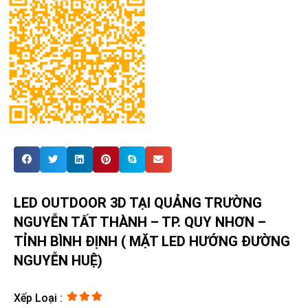
LED OUTDOOR 3D TẠI QUẢNG TRƯỜNG
NGUYỄN TẤT THÀNH – TP. QUY NHƠN –
TỈNH BÌNH ĐỊNH ( MẶT LED HƯỚNG ĐƯỜNG
NGUYỄN HUỆ)
Xếp Loại :