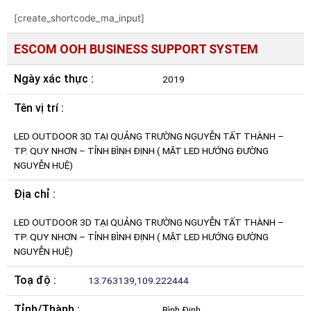
[create_shortcode_ma_input]
ESCOM OOH BUSINESS SUPPORT SYSTEM
Ngày xác thực :
2019
Tên vị trí :
LED OUTDOOR 3D TẠI QUẢNG TRƯỜNG NGUYỄN TẤT THÀNH –
TP. QUY NHƠN – TỈNH BÌNH ĐỊNH ( MẶT LED HƯỚNG ĐƯỜNG
NGUYỄN HUỆ)
Địa chỉ :
LED OUTDOOR 3D TẠI QUẢNG TRƯỜNG NGUYỄN TẤT THÀNH –
TP. QUY NHƠN – TỈNH BÌNH ĐỊNH ( MẶT LED HƯỚNG ĐƯỜNG
NGUYỄN HUỆ)
Toạ độ :
13.763139,109.222444
Tỉnh/Thành :
Bình Định