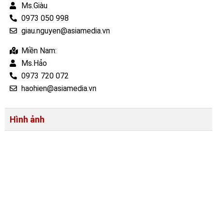
Ms.Giàu
0973 050 998
giau.nguyen@asiamedia.vn
Miền Nam:
Ms.Hảo
0973 720 072
haohien@asiamedia.vn
Hình ảnh