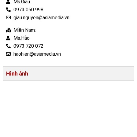
Ms.Giàu
0973 050 998
giau.nguyen@asiamedia.vn
Miền Nam:
Ms.Hảo
0973 720 072
haohien@asiamedia.vn
Hình ảnh