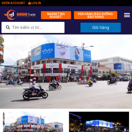
OPEN ACCOUNT
LOG IN
MARKETING
VẬN HÀNH (BẢO DƯỠNG/
BUDGET
BẢO HÀNH)
QUỸ ĐẦ
KÝ 
TIN
LIÊN 
Giỏ hàng