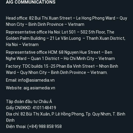
AIG COMMUNICATIONS
Head office: 82 Bui Thi Xuan Street – Le Hong Phong Ward – Quy
Nhon City – Binh Dinh Province – Vietnam
Representative office Ha Noi: Lot 501 – 502 5th Floor, The
Golden Palm Building – 21 Le Văn Luong – Thanh Xuan District,
Ha Noi – Vietnam
Representative office HCM: 68 Nguyen Hue Street – Ben
Nghe Ward – Quan 1 District – Ho Chi Minh City – Vietnam
Factory: TDC builds 15 -25 Phan Ba Vinh Street – Nhon Binh
Ward – Quy Nhon City – Binh Dinh Province – Vietnam.
Email: info@asiamedia.vn
Website: aig.asiamedia.vn
Tập đoàn đầu tư Châu Á
Giấy CNĐKKD: 4101148419
Địa chỉ: 82 Bùi Thị Xuân, P. Lê Hồng Phong, Tp. Quy Nhơn, T. Bình
Định
Điện thoại: (+84) 988 858 958