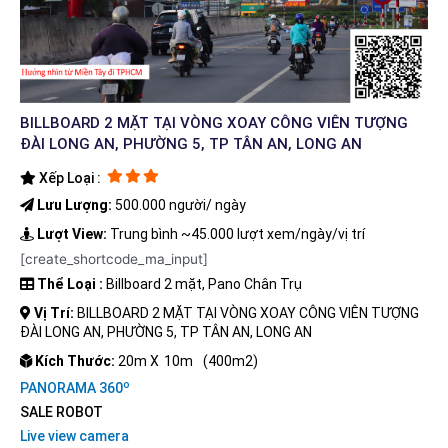
BILLBOARD 2 MẶT TẠI VÒNG XOAY CÔNG VIÊN TƯỢNG
ĐÀI LONG AN, PHƯỜNG 5, TP TÂN AN, LONG AN
Xếp Loại :
Lưu Lượng:
500.000 người/ ngày
Lượt View:
Trung bình ~45.000 lượt xem/ngày/vị trí
[create_shortcode_ma_input]
Thể Loại :
Billboard 2 mặt, Pano Chân Trụ
Vị Trí:
BILLBOARD 2 MẶT TẠI VÒNG XOAY CÔNG VIÊN TƯỢNG
ĐÀI LONG AN, PHƯỜNG 5, TP TÂN AN, LONG AN
Kích Thước:
20m X
10m
(400m2)
o
PANORAMA 360
SALE ROBOT
Live view camera