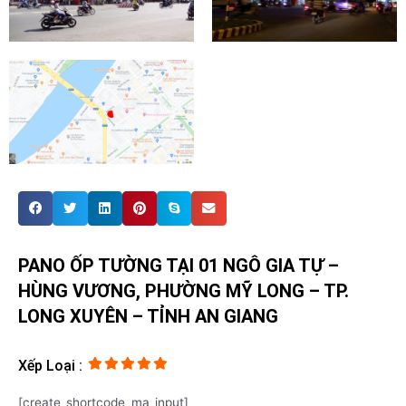
PANO ỐP TƯỜNG TẠI 01 NGÔ GIA TỰ –
HÙNG VƯƠNG, PHƯỜNG MỸ LONG – TP.
LONG XUYÊN – TỈNH AN GIANG
Xếp Loại :
[create_shortcode_ma_input]