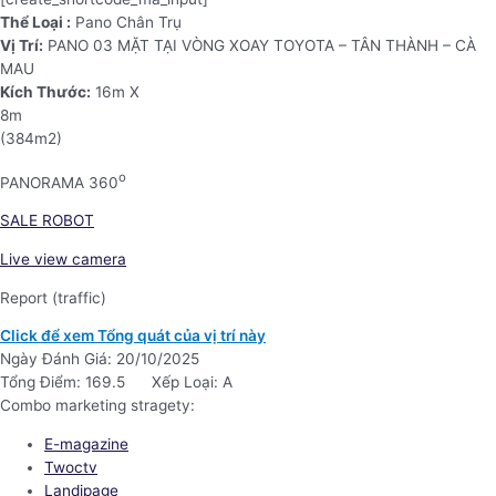
Thể Loại :
Pano Chân Trụ
Vị Trí:
PANO 03 MẶT TẠI VÒNG XOAY TOYOTA – TÂN THÀNH – CÀ
MAU
Kích Thước:
16m X
8m
(384m2)
o
PANORAMA 360
SALE ROBOT
Live view camera
Report (traffic)
Click để xem Tổng quát của vị trí này
Ngày Đánh Giá: 20/10/2025
Tổng Điểm: 169.5
Xếp Loại: A
Combo marketing stragety:
E-magazine
Twoctv
Landipage