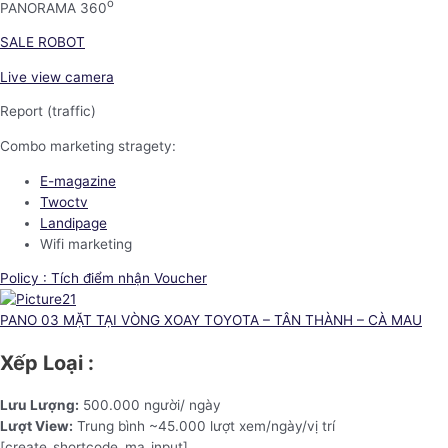
o
PANORAMA 360
SALE ROBOT
Live view camera
Report (traffic)
Combo marketing stragety:
E-magazine
Twoctv
Landipage
Wifi marketing
Policy : Tích điểm nhận Voucher
PANO 03 MẶT TẠI VÒNG XOAY TOYOTA – TÂN THÀNH – CÀ MAU
Xếp Loại :
Lưu Lượng:
500.000 người/ ngày
Lượt View:
Trung bình ~45.000 lượt xem/ngày/vị trí
[create_shortcode_ma_input]