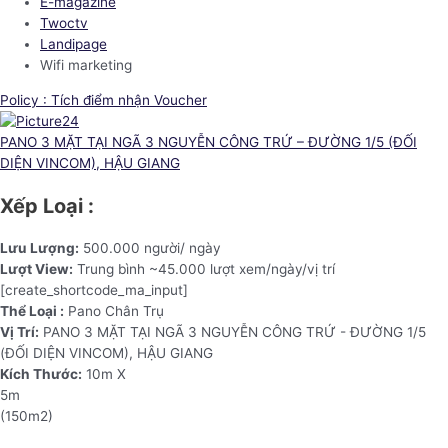
E-magazine
Twoctv
Landipage
Wifi marketing
Policy : Tích điểm nhận Voucher
PANO 3 MẶT TẠI NGÃ 3 NGUYỄN CÔNG TRỨ – ĐƯỜNG 1/5 (ĐỐI
DIỆN VINCOM), HẬU GIANG
Xếp Loại :
Lưu Lượng:
500.000 người/ ngày
Lượt View:
Trung bình ~45.000 lượt xem/ngày/vị trí
[create_shortcode_ma_input]
Thể Loại :
Pano Chân Trụ
Vị Trí:
PANO 3 MẶT TẠI NGÃ 3 NGUYỄN CÔNG TRỨ - ĐƯỜNG 1/5
(ĐỐI DIỆN VINCOM), HẬU GIANG
Kích Thước:
10m X
5m
(150m2)