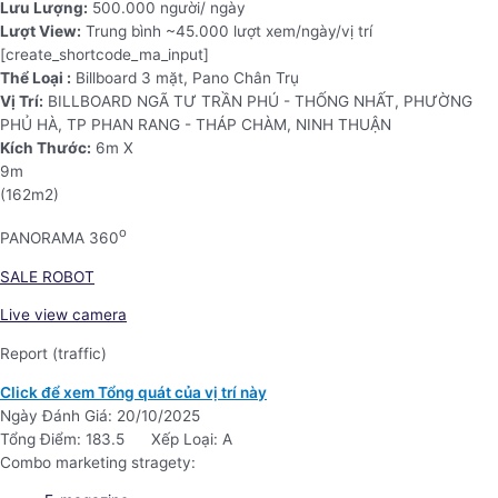
Lưu Lượng:
500.000 người/ ngày
Lượt View:
Trung bình ~45.000 lượt xem/ngày/vị trí
[create_shortcode_ma_input]
Thể Loại :
Billboard 3 mặt, Pano Chân Trụ
Vị Trí:
BILLBOARD NGÃ TƯ TRẦN PHÚ - THỐNG NHẤT, PHƯỜNG
PHỦ HÀ, TP PHAN RANG - THÁP CHÀM, NINH THUẬN
Kích Thước:
6m X
9m
(162m2)
o
PANORAMA 360
SALE ROBOT
Live view camera
Report (traffic)
Click để xem Tổng quát của vị trí này
Ngày Đánh Giá: 20/10/2025
Tổng Điểm: 183.5
Xếp Loại: A
Combo marketing stragety: