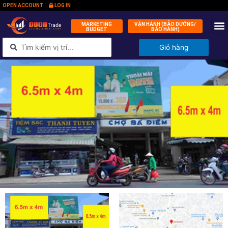
OPEN ACCOUNT
LOG IN
MARKETING
VẬN HÀNH (BẢO DƯỠNG/
BUDGET
BẢO HÀNH)
QUỸ ĐẦ
KÝ 
TIN
LIÊN 
Giỏ hàng