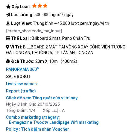
Xếp Loại :
Lưu Lượng:
500.000 người/ ngày
Lượt View:
Trung bình ~45.000 lượt xem/ngày/vị trí
[create_shortcode_ma_input]
Thể Loại :
Billboard 2 mặt, Pano Chân Trụ
Vị Trí:
BILLBOARD 2 MẶT TẠI VÒNG XOAY CÔNG VIÊN TƯỢNG
ĐÀI LONG AN, PHƯỜNG 5, TP TÂN AN, LONG AN
Kích Thước:
20m X
10m
(400m2)
o
PANORAMA 360
SALE ROBOT
Live view camera
Report (traffic)
Click để xem Tổng quát của vị trí này
Ngày Đánh Giá: 20/10/2025
Tổng Điểm: 174
Xếp Loại: A
Combo marketing stragety:
E-magazine
Twoctv
Landipage
Wifi marketing
Policy : Tích điểm nhận Voucher