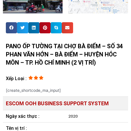
PANO ỐP TƯỜNG TẠI CHỢ BÀ ĐIỂM – SỐ 34
PHAN VĂN HỚN – BÀ ĐIỂM – HUYỆN HÓC
MÔN – TP. HỒ CHÍ MINH (2 VỊ TRÍ)
Xếp Loại :
[create_shortcode_ma_input]
ESCOM OOH BUSINESS SUPPORT SYSTEM
Ngày xác thực :
2020
Tên vị trí :