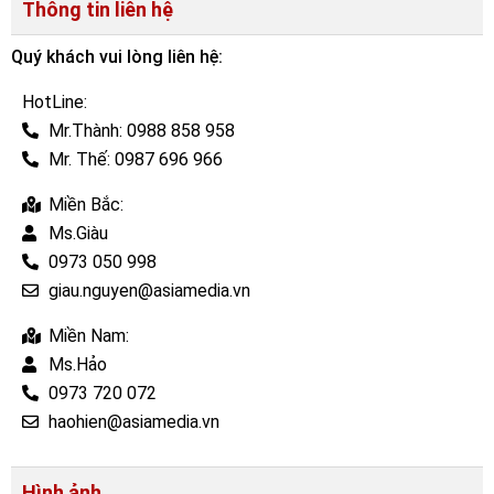
Thông tin liên hệ
Quý khách vui lòng liên hệ:
HotLine:
Mr.Thành: 0988 858 958
Mr. Thế: 0987 696 966
Miền Bắc:
Ms.Giàu
0973 050 998
giau.nguyen@asiamedia.vn
Miền Nam:
Ms.Hảo
0973 720 072
haohien@asiamedia.vn
Hình ảnh