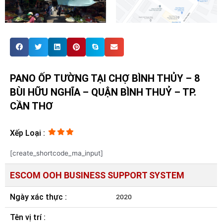
PANO ỐP TƯỜNG TẠI CHỢ BÌNH THỦY – 8
BÙI HỮU NGHĨA – QUẬN BÌNH THUỶ – TP.
CẦN THƠ
Xếp Loại :
[create_shortcode_ma_input]
ESCOM OOH BUSINESS SUPPORT SYSTEM
Ngày xác thực :
2020
Tên vị trí :