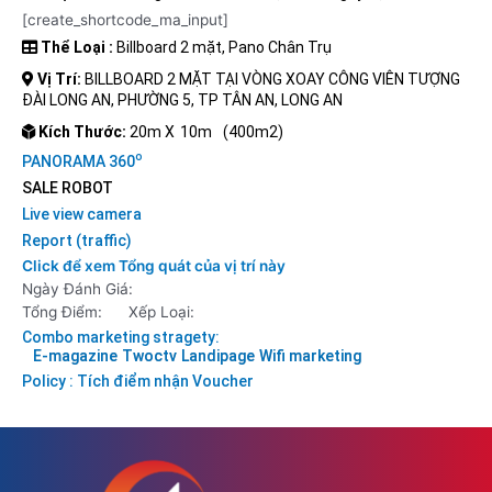
[create_shortcode_ma_input]
Thể Loại :
Billboard 2 mặt, Pano Chân Trụ
Vị Trí:
BILLBOARD 2 MẶT TẠI VÒNG XOAY CÔNG VIÊN TƯỢNG
ĐÀI LONG AN, PHƯỜNG 5, TP TÂN AN, LONG AN
Kích Thước:
20m X
10m
(400m2)
o
PANORAMA 360
SALE ROBOT
Live view camera
Report (traffic)
Click để xem Tổng quát của vị trí này
Ngày Đánh Giá:
Tổng Điểm:
Xếp Loại:
Combo marketing stragety:
E-magazine
Twoctv
Landipage
Wifi marketing
Policy : Tích điểm nhận Voucher