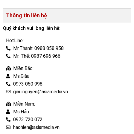
Thông tin liên hệ
Quý khách vui lòng liên hệ:
HotLine:
Mr.Thành: 0988 858 958
Mr. Thế: 0987 696 966
Miền Bắc:
Ms.Giàu
0973 050 998
giau.nguyen@asiamedia.vn
Miền Nam:
Ms.Hảo
0973 720 072
haohien@asiamedia.vn