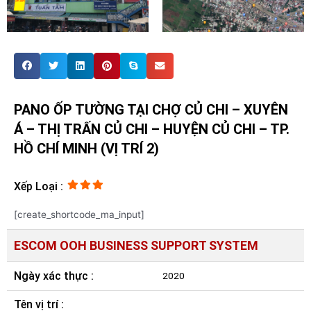
PANO ỐP TƯỜNG TẠI CHỢ CỦ CHI – XUYÊN
Á – THỊ TRẤN CỦ CHI – HUYỆN CỦ CHI – TP.
HỒ CHÍ MINH (VỊ TRÍ 2)
Xếp Loại :
[create_shortcode_ma_input]
ESCOM OOH BUSINESS SUPPORT SYSTEM
Ngày xác thực :
2020
Tên vị trí :