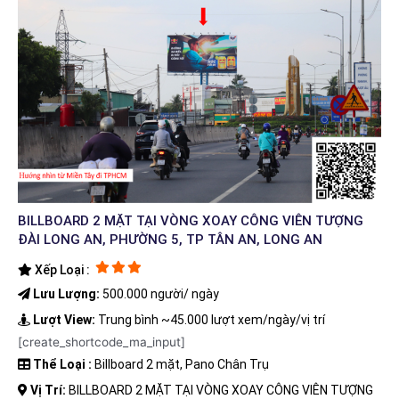
BILLBOARD 2 MẶT TẠI VÒNG XOAY CÔNG VIÊN TƯỢNG
ĐÀI LONG AN, PHƯỜNG 5, TP TÂN AN, LONG AN
Xếp Loại :
Lưu Lượng:
500.000 người/ ngày
Lượt View:
Trung bình ~45.000 lượt xem/ngày/vị trí
[create_shortcode_ma_input]
Thể Loại :
Billboard 2 mặt, Pano Chân Trụ
Vị Trí:
BILLBOARD 2 MẶT TẠI VÒNG XOAY CÔNG VIÊN TƯỢNG