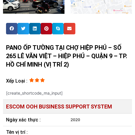
PANO ỐP TƯỜNG TẠI CHỢ HIỆP PHÚ – SỐ
265 LÊ VĂN VIỆT – HIỆP PHÚ – QUẬN 9 – TP.
HỒ CHÍ MINH (VỊ TRÍ 2)
Xếp Loại :
[create_shortcode_ma_input]
ESCOM OOH BUSINESS SUPPORT SYSTEM
Ngày xác thực :
2020
Tên vị trí :