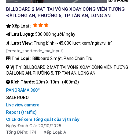
BILLBOARD 2 MẶT TẠI VÒNG XOAY CÔNG VIÊN TƯỢNG
ĐÀI LONG AN, PHƯỜNG 5, TP TÂN AN, LONG AN
Xếp Loại :
Lưu Lượng:
500.000 người/ ngày
Lượt View:
Trung bình ~45.000 lượt xem/ngày/vị trí
[create_shortcode_ma_input]
Thể Loại :
Billboard 2 mặt, Pano Chân Trụ
Vị Trí:
BILLBOARD 2 MẶT TẠI VÒNG XOAY CÔNG VIÊN TƯỢNG
ĐÀI LONG AN, PHƯỜNG 5, TP TÂN AN, LONG AN
Kích Thước:
20m X
10m
(400m2)
o
PANORAMA 360
SALE ROBOT
Live view camera
Report (traffic)
Click để xem Tổng quát của vị trí này
Ngày Đánh Giá: 20/10/2025
Tổng Điểm: 174
Xếp Loại: A