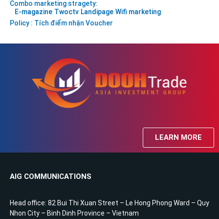
Combo marketing stragety:
E-magazine
Twoctv
Landipage
Wifi marketing
Policy : Tích điểm nhận Voucher
LEARN MORE
AIG COMMUNICATIONS
Head office: 82 Bui Thi Xuan Street – Le Hong Phong Ward – Quy
Nhon City – Binh Dinh Province – Vietnam