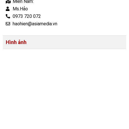
Miền Nam:
Ms.Hảo
0973 720 072
haohien@asiamedia.vn
Hình ảnh