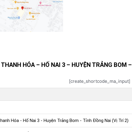
 THANH HÓA – HỐ NAI 3 – HUYỆN TRẢNG BOM – T
[create_shortcode_ma_input]
hanh Hóa - Hố Nai 3 - Huyện Trảng Bom - Tỉnh Đồng Nai (Vị Trí 2)