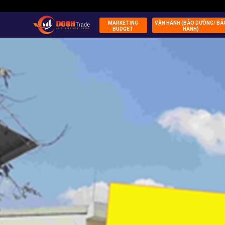
MARKETING
VẬN HÀNH (BẢO DƯỠNG/ BẢ
BUDGET
HÀNH)