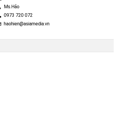
Ms.Hảo
0973 720 072
haohien@asiamedia.vn