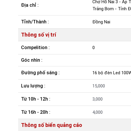
Chợ Hố Nai 3 - Ấp 
Địa chỉ :
Trảng Bom - Tỉnh Đồ
Tỉnh/Thành :
Đồng Nai
Thông số vị trí
Compelition :
0
Góc nhìn :
Đường phố sáng :
16 bộ đèn Led 100
Lưu lượng :
15,000
Từ 10h - 12h :
3,000
Từ 16h - 20h :
4,000
Thông số biển quảng cáo