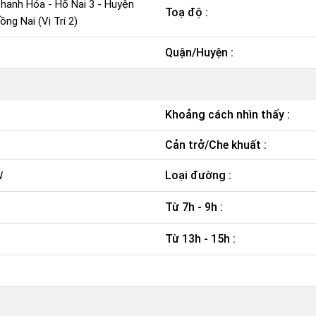
Thanh Hóa - Hố Nai 3 - Huyện
Toạ độ :
ng Nai (Vị Trí 2)
Quận/Huyện :
Khoảng cách nhìn thấy :
Cản trở/Che khuất :
Loại đường :
W
Từ 7h - 9h :
Từ 13h - 15h :