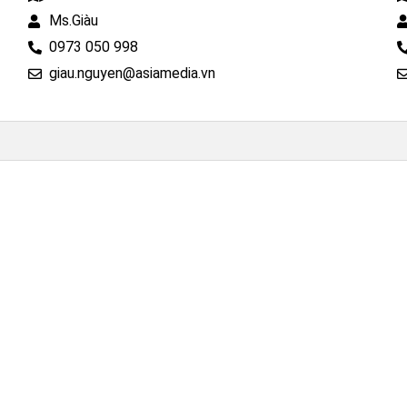
Ms.Giàu
0973 050 998
giau.nguyen@asiamedia.vn