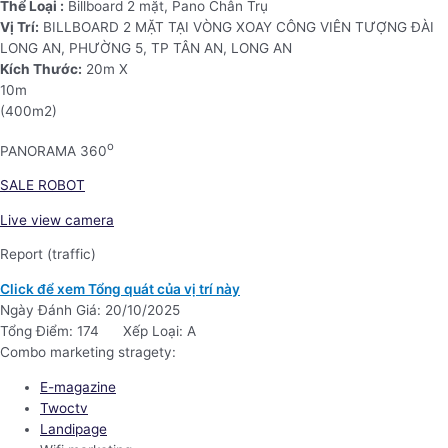
Thể Loại :
Billboard 2 mặt, Pano Chân Trụ
Vị Trí:
BILLBOARD 2 MẶT TẠI VÒNG XOAY CÔNG VIÊN TƯỢNG ĐÀI
LONG AN, PHƯỜNG 5, TP TÂN AN, LONG AN
Kích Thước:
20m X
10m
(400m2)
o
PANORAMA 360
SALE ROBOT
Live view camera
Report (traffic)
Click để xem Tổng quát của vị trí này
Ngày Đánh Giá: 20/10/2025
Tổng Điểm: 174
Xếp Loại: A
Combo marketing stragety:
E-magazine
Twoctv
Landipage