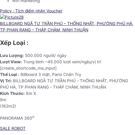
Wifi marketing
Policy : Tích điểm nhận Voucher
BILLBOARD NGÃ TƯ TRẦN PHÚ – THỐNG NHẤT, PHƯỜNG PHỦ HÀ,
TP PHAN RANG – THÁP CHÀM, NINH THUẬN
Xếp Loại :
Lưu Lượng:
500.000 người/ ngày
Lượt View:
Trung bình ~45.000 lượt xem/ngày/vị trí
[create_shortcode_ma_input]
Thể Loại :
Billboard 3 mặt, Pano Chân Trụ
Vị Trí:
BILLBOARD NGÃ TƯ TRẦN PHÚ - THỐNG NHẤT, PHƯỜNG
PHỦ HÀ, TP PHAN RANG - THÁP CHÀM, NINH THUẬN
Kích Thước:
6m X
9m
(162m2)
o
PANORAMA 360
SALE ROBOT