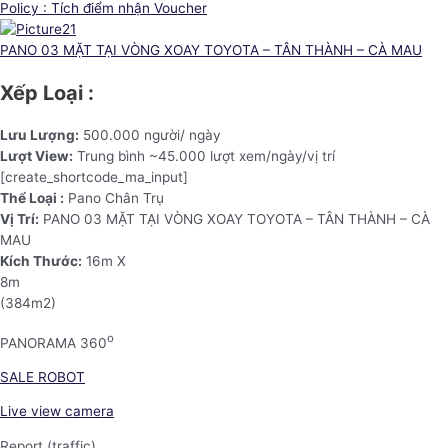
Policy : Tích điểm nhận Voucher
PANO 03 MẶT TẠI VÒNG XOAY TOYOTA – TÂN THÀNH – CÀ MAU
Xếp Loại :
Lưu Lượng:
500.000 người/ ngày
Lượt View:
Trung bình ~45.000 lượt xem/ngày/vị trí
[create_shortcode_ma_input]
Thể Loại :
Pano Chân Trụ
Vị Trí:
PANO 03 MẶT TẠI VÒNG XOAY TOYOTA – TÂN THÀNH – CÀ
MAU
Kích Thước:
16m X
8m
(384m2)
o
PANORAMA 360
SALE ROBOT
Live view camera
Report (traffic)