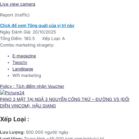
Live view camera
Report (traffic)
Click để xem Tổng quát của vị trí này
Ngày Đánh Giá: 20/10/2025
Tổng Điểm: 183.5
Xếp Loại: A
Combo marketing stragety:
E-magazine
Twoctv
Landipage
Wifi marketing
Policy : Tích điểm nhận Voucher
PANO 3 MẶT TẠI NGÃ 3 NGUYỄN CÔNG TRỨ – ĐƯỜNG 1/5 (ĐỐI
DIỆN VINCOM), HẬU GIANG
Xếp Loại :
Lưu Lượng:
500.000 người/ ngày
Lượt View:
Trung bình ~45.000 lượt xem/ngày/vị trí