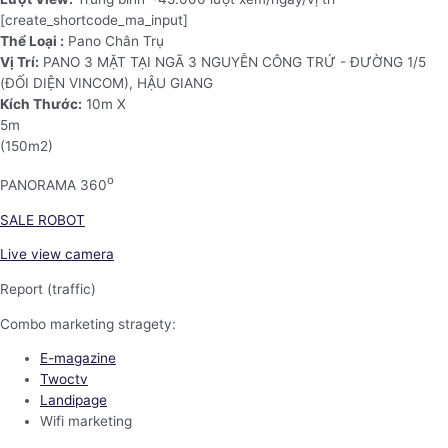
[create_shortcode_ma_input]
Thể Loại :
Pano Chân Trụ
Vị Trí:
PANO 3 MẶT TẠI NGÃ 3 NGUYỄN CÔNG TRỨ - ĐƯỜNG 1/5
(ĐỐI DIỆN VINCOM), HẬU GIANG
Kích Thước:
10m X
5m
(150m2)
o
PANORAMA 360
SALE ROBOT
Live view camera
Report (traffic)
Combo marketing stragety:
E-magazine
Twoctv
Landipage
Wifi marketing