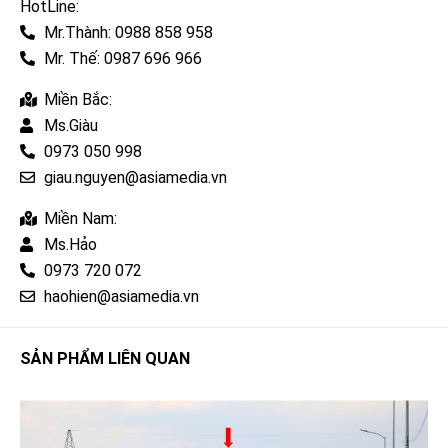
HotLine:
Mr.Thành: 0988 858 958
Mr. Thế: 0987 696 966
Miền Bắc:
Ms.Giàu
0973 050 998
giau.nguyen@asiamedia.vn
Miền Nam:
Ms.Hảo
0973 720 072
haohien@asiamedia.vn
SẢN PHẨM LIÊN QUAN