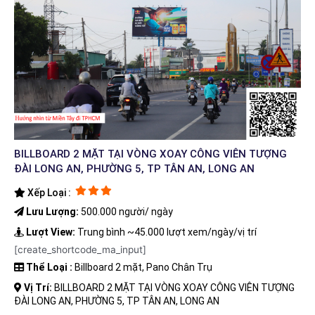
BILLBOARD 2 MẶT TẠI VÒNG XOAY CÔNG VIÊN TƯỢNG
ĐÀI LONG AN, PHƯỜNG 5, TP TÂN AN, LONG AN
Xếp Loại :
Lưu Lượng:
500.000 người/ ngày
Lượt View:
Trung bình ~45.000 lượt xem/ngày/vị trí
[create_shortcode_ma_input]
Thể Loại :
Billboard 2 mặt, Pano Chân Trụ
Vị Trí:
BILLBOARD 2 MẶT TẠI VÒNG XOAY CÔNG VIÊN TƯỢNG
ĐÀI LONG AN, PHƯỜNG 5, TP TÂN AN, LONG AN