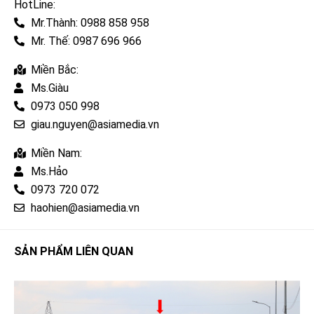
HotLine:
Mr.Thành: 0988 858 958
Mr. Thế: 0987 696 966
Miền Bắc:
Ms.Giàu
0973 050 998
giau.nguyen@asiamedia.vn
Miền Nam:
Ms.Hảo
0973 720 072
haohien@asiamedia.vn
SẢN PHẨM LIÊN QUAN