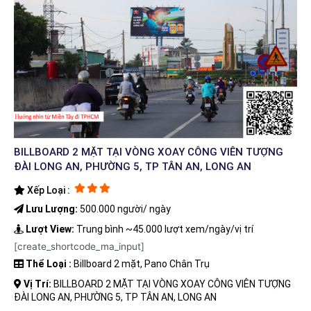
BILLBOARD 2 MẶT TẠI VÒNG XOAY CÔNG VIÊN TƯỢNG
ĐÀI LONG AN, PHƯỜNG 5, TP TÂN AN, LONG AN
Xếp Loại :
Lưu Lượng:
500.000 người/ ngày
Lượt View:
Trung bình ~45.000 lượt xem/ngày/vị trí
[create_shortcode_ma_input]
Thể Loại :
Billboard 2 mặt, Pano Chân Trụ
Vị Trí:
BILLBOARD 2 MẶT TẠI VÒNG XOAY CÔNG VIÊN TƯỢNG
ĐÀI LONG AN, PHƯỜNG 5, TP TÂN AN, LONG AN