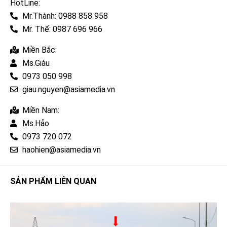
HotLine:
Mr.Thành: 0988 858 958
Mr. Thế: 0987 696 966
Miền Bắc:
Ms.Giàu
0973 050 998
giau.nguyen@asiamedia.vn
Miền Nam:
Ms.Hảo
0973 720 072
haohien@asiamedia.vn
SẢN PHẨM LIÊN QUAN