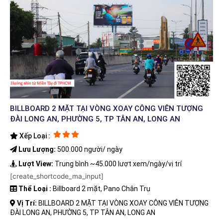
BILLBOARD 2 MẶT TẠI VÒNG XOAY CÔNG VIÊN TƯỢNG
ĐÀI LONG AN, PHƯỜNG 5, TP TÂN AN, LONG AN
Xếp Loại :
Lưu Lượng:
500.000 người/ ngày
Lượt View:
Trung bình ~45.000 lượt xem/ngày/vị trí
[create_shortcode_ma_input]
Thể Loại :
Billboard 2 mặt, Pano Chân Trụ
Vị Trí:
BILLBOARD 2 MẶT TẠI VÒNG XOAY CÔNG VIÊN TƯỢNG
ĐÀI LONG AN, PHƯỜNG 5, TP TÂN AN, LONG AN