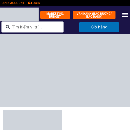
OPEN ACCOUNT
LOG IN
MARKETING
VẬN HÀNH (BẢO DƯỠNG/
BUDGET
BẢO HÀNH)
QUỸ ĐẦ
KÝ 
TIN
LIÊN 
Giỏ hàng