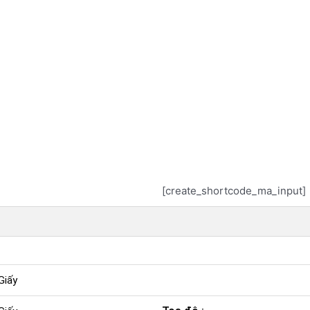
[create_shortcode_ma_input]
Giấy