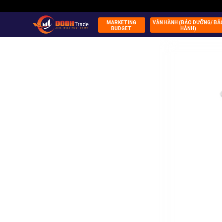
MARKETING
VẬN HÀNH (BẢO DƯỠNG/ BẢ
BUDGET
HÀNH)