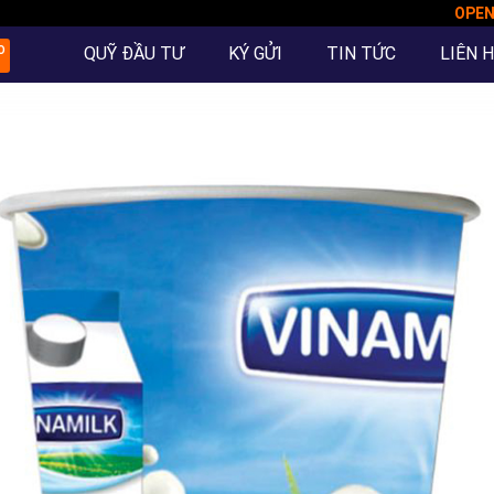
OPE
QUỸ ĐẦU TƯ
KÝ GỬI
TIN TỨC
LIÊN 
O