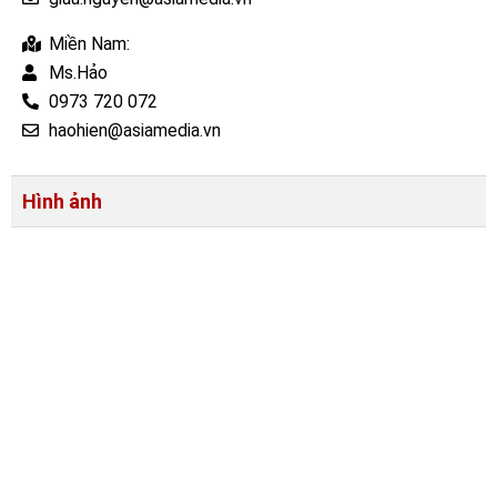
Miền Nam:
Ms.Hảo
0973 720 072
haohien@asiamedia.vn
Hình ảnh