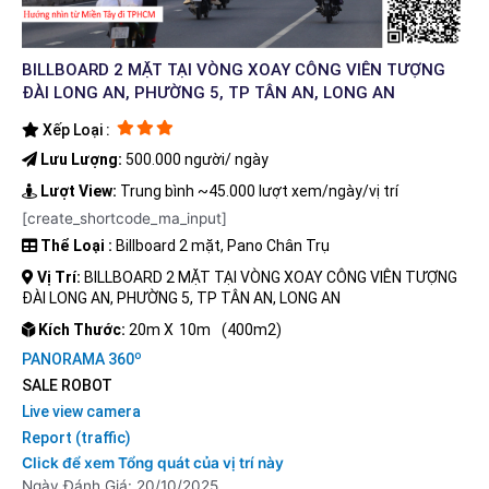
BILLBOARD 2 MẶT TẠI VÒNG XOAY CÔNG VIÊN TƯỢNG
ĐÀI LONG AN, PHƯỜNG 5, TP TÂN AN, LONG AN
Xếp Loại :
Lưu Lượng:
500.000 người/ ngày
Lượt View:
Trung bình ~45.000 lượt xem/ngày/vị trí
[create_shortcode_ma_input]
Thể Loại :
Billboard 2 mặt, Pano Chân Trụ
Vị Trí:
BILLBOARD 2 MẶT TẠI VÒNG XOAY CÔNG VIÊN TƯỢNG
ĐÀI LONG AN, PHƯỜNG 5, TP TÂN AN, LONG AN
Kích Thước:
20m X
10m
(400m2)
o
PANORAMA 360
SALE ROBOT
Live view camera
Report (traffic)
Click để xem Tổng quát của vị trí này
Ngày Đánh Giá: 20/10/2025