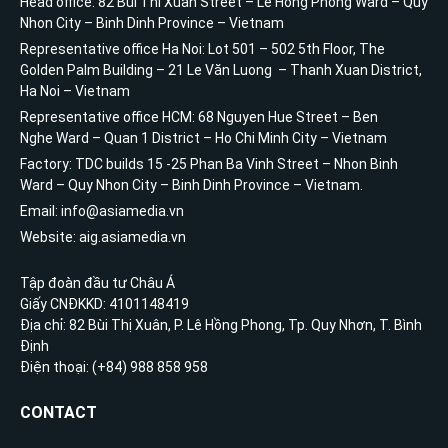
Head office: 82 Bui Thi Xuan Street – Le Hong Phong Ward – Quy
Nhon City – Binh Dinh Province – Vietnam
Representative office Ha Noi: Lot 501 – 502 5th Floor, The
Golden Palm Building – 21 Le Văn Luong – Thanh Xuan District,
Ha Noi – Vietnam
Representative office HCM: 68 Nguyen Hue Street – Ben
Nghe Ward – Quan 1 District – Ho Chi Minh City – Vietnam
Factory: TDC builds 15 -25 Phan Ba Vinh Street – Nhon Binh
Ward – Quy Nhon City – Binh Dinh Province – Vietnam.
Email: info@asiamedia.vn
Website: aig.asiamedia.vn
Tập đoàn đầu tư Châu Á
Giấy CNĐKKD: 4101148419
Địa chỉ: 82 Bùi Thị Xuân, P. Lê Hồng Phong, Tp. Quy Nhơn, T. Bình
Định
Điện thoại: (+84) 988 858 958
CONTACT