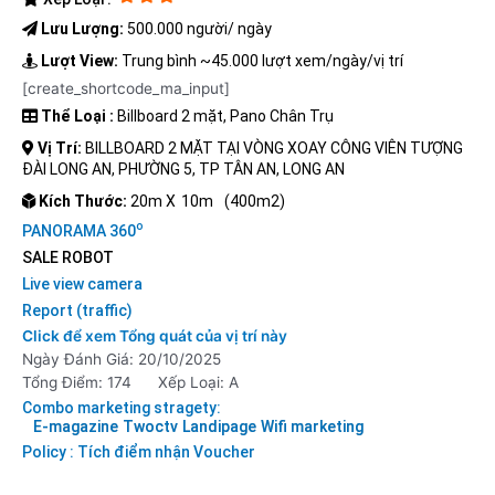
Lưu Lượng:
500.000 người/ ngày
Lượt View:
Trung bình ~45.000 lượt xem/ngày/vị trí
[create_shortcode_ma_input]
Thể Loại :
Billboard 2 mặt, Pano Chân Trụ
Vị Trí:
BILLBOARD 2 MẶT TẠI VÒNG XOAY CÔNG VIÊN TƯỢNG
ĐÀI LONG AN, PHƯỜNG 5, TP TÂN AN, LONG AN
Kích Thước:
20m X
10m
(400m2)
o
PANORAMA 360
SALE ROBOT
Live view camera
Report (traffic)
Click để xem Tổng quát của vị trí này
Ngày Đánh Giá: 20/10/2025
Tổng Điểm: 174
Xếp Loại: A
Combo marketing stragety:
E-magazine
Twoctv
Landipage
Wifi marketing
Policy : Tích điểm nhận Voucher