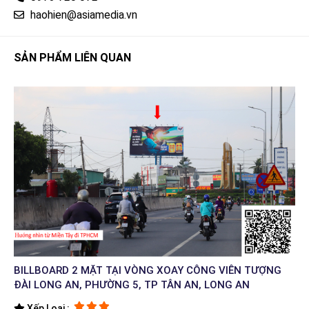
haohien@asiamedia.vn
SẢN PHẨM LIÊN QUAN
BILLBOARD 2 MẶT TẠI VÒNG XOAY CÔNG VIÊN TƯỢNG
ĐÀI LONG AN, PHƯỜNG 5, TP TÂN AN, LONG AN
Xếp Loại :