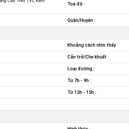
Quảng Cáo Trên TVC Kèm
Toạ độ :
Quận/Huyện :
Khoảng cách nhìn thấy :
Cản trở/Che khuất :
Loại đường :
Từ 7h - 9h :
Từ 13h - 15h :
Hình thức :