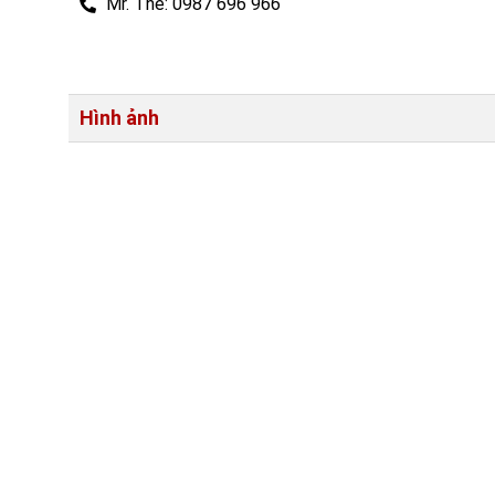
Mr. Thế: 0987 696 966
Hình ảnh