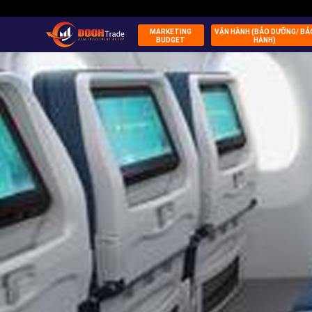
MARKETING
VẬN HÀNH (BẢO DƯỠNG/ BẢ
BUDGET
HÀNH)