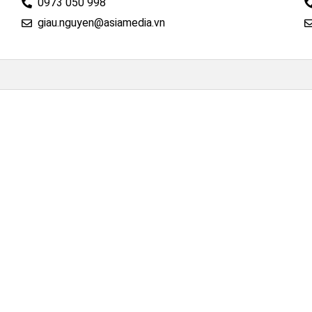
0973 050 998
giau.nguyen@asiamedia.vn