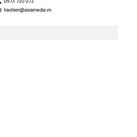
0973 720 072
haohien@asiamedia.vn