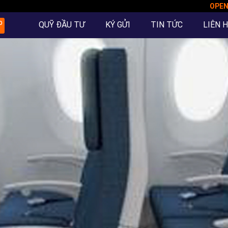
OPE
QUỸ ĐẦU TƯ
KÝ GỬI
TIN TỨC
LIÊN 
O