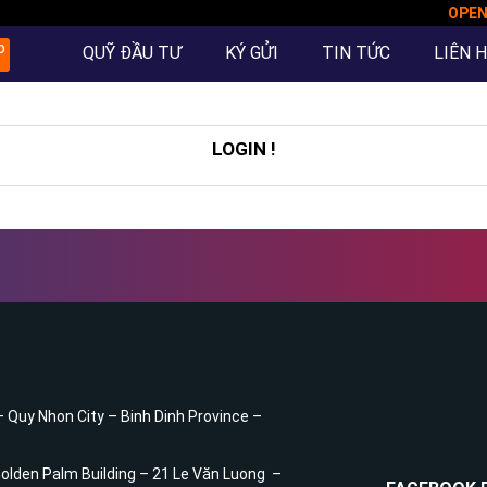
OPE
QUỸ ĐẦU TƯ
KÝ GỬI
TIN TỨC
LIÊN 
O
LOGIN !
– Quy Nhon City – Binh Dinh Province –
 Golden Palm Building – 21 Le Văn Luong –