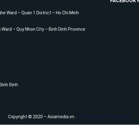
FACEBOOK 
he Ward – Quan 1 District – Ho Chi Minh
h Ward – Quy Nhon City – Binh Dinh Province
 Bình Định
Copyright © 2020 – Asiamedia.vn.
Thiết kế website Greensoft