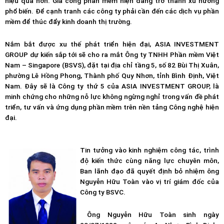
hiệu quả hơn. Gia công phần mềm hiện đang trở thành xu hướng
phổ biến. Để cạnh tranh các công ty phải cần đến các dịch vụ phần
mềm để thúc đẩy kinh doanh thị trường.
Nắm bắt được xu thế phát triển hiện đại, ASIA INVESTMENT
GROUP dự kiến sắp tới sẽ cho ra mắt Ông ty TNHH Phần mềm Việt
Nam – Singapore (BSVS), đặt tại địa chỉ tầng 5, số 82 Bùi Thị Xuân,
phường Lê Hồng Phong, Thành phố Quy Nhơn, tỉnh Bình Định, Việt
Nam. Đây sẽ là Công ty thứ 5 của ASIA INVESTMENT GROUP, là
minh chứng cho những nỗ lực không ngừng nghỉ trong vấn đề phát
triển, tư vấn và ứng dụng phần mềm trên nền tảng Công nghệ hiện
đại.
Tin tưởng vào kinh nghiệm công tác, trình
độ kiến thức cùng năng lực chuyên môn,
Ban lãnh đạo đã quyết định bỏ nhiệm ông
Nguyễn Hữu Toàn vào vị trí giám đốc của
Công ty BSVC.
Ông Nguyễn Hữu Toàn sinh ngày