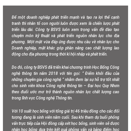
Để một doanh nghiệp phát triển mạnh và tạo ra lợi thế cạnh
tranh thì nhân tố con người luôn được xem là chiến lược phát
triển lâu dài. Công ty BSVS luôn xem trọng vấn đề đào tạo
chuyên môn kỹ thuật và phát triển nguồn nhân lực cho địa
phương. Một mặt vừa đáp ứng được nhu cầu về nhân lực cho
Doanh nghiệp, mặt khác góp phần nâng cao chất lượng lao
động cho địa phương trong thời kì hội nhập và phát triển.
Do đó, công ty BSVS đã triển khai chương trinh Học Bổng Công
nghệ thông tin năm 2018 với tên gọi: ” Điểm khởi đầu của
những chuyên gia công nghệ ” nhằm đem lại sự hỗ trợ tốt nhất
cho sinh viên khoa Công nghệ thông tin – Đại học Quy Nhơn
theo đuổi ước mơ trở thành nguồn nhân lực chất lượng cao
trong lĩnh vực Công nghệ Thông tin.
Với 10 suất học bổng với tổng giá trị 46 triệu đồng cho các đối
tượng đang là sinh viên năm cuối. Sau khi tham dự buổi phỏng
vấn trực tiếp của Hội đồng cấp xét học bổng, sinh viên sẽ được
nhận học bổng dựa trên kết quả phỏng vấn và bảng điểm học