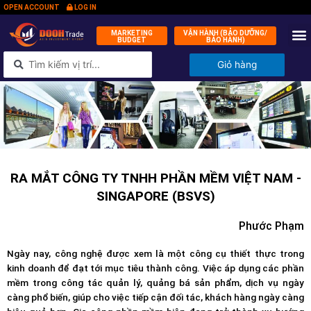
OPEN ACCOUNT
LOG IN
MARKETING
VẬN HÀNH (BẢO DƯỠNG/
BUDGET
BẢO HÀNH)
QUỸ ĐẦ
KÝ 
TIN
LIÊN 
Giỏ hàng
RA MẮT CÔNG TY TNHH PHẦN MỀM VIỆT NAM -
SINGAPORE (BSVS)
Phước Phạm
Ngày nay, công nghệ được xem là một công cụ thiết thực trong
kinh doanh để đạt tới mục tiêu thành công. Việc áp dụng các phần
mềm trong công tác quản lý, quảng bá sản phẩm, dịch vụ ngày
càng phổ biến, giúp cho việc tiếp cận đối tác, khách hàng ngày càng